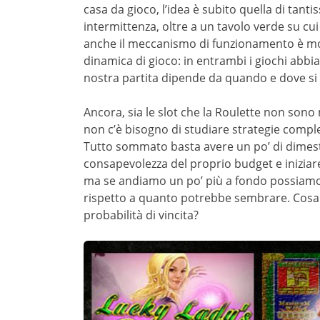
casa da gioco, l’idea è subito quella di tanti
intermittenza, oltre a un tavolo verde su cui
anche il meccanismo di funzionamento è mol
dinamica di gioco: in entrambi i giochi abbiam
nostra partita dipende da quando e dove si f
Ancora, sia le slot che la Roulette non sono 
non c’è bisogno di studiare strategie comple
Tutto sommato basta avere un po’ di dimest
consapevolezza del proprio budget e iniziar
ma se andiamo un po’ più a fondo possiamo 
rispetto a quanto potrebbe sembrare. Cosa 
probabilità di vincita?