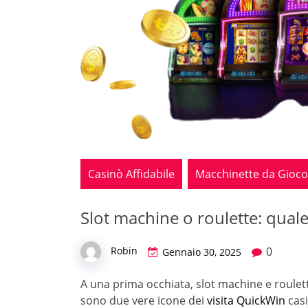
Casinò Affidabile
Macchinette da Gioco
Slot machine o roulette: quale
0
Robin
Gennaio 30, 2025
A una prima occhiata, slot machine e roule
sono due vere icone dei
visita QuickWin
casi