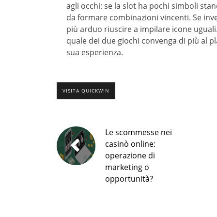
agli occhi: se la slot ha pochi simboli stan
da formare combinazioni vincenti. Se inv
più arduo riuscire a impilare icone uguali
quale dei due giochi convenga di più al p
sua esperienza.
VISITA QUICKWIN
Le scommesse nei
casinò online:
operazione di
marketing o
opportunità?