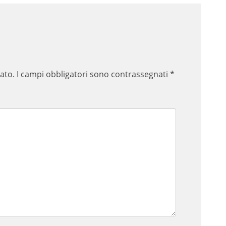
cato.
I campi obbligatori sono contrassegnati
*