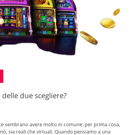
 delle due scegliere?
tte sembrano avere molto in comune: per prima cosa,
nò, sia reali che virtuali. Quando pensiamo a una