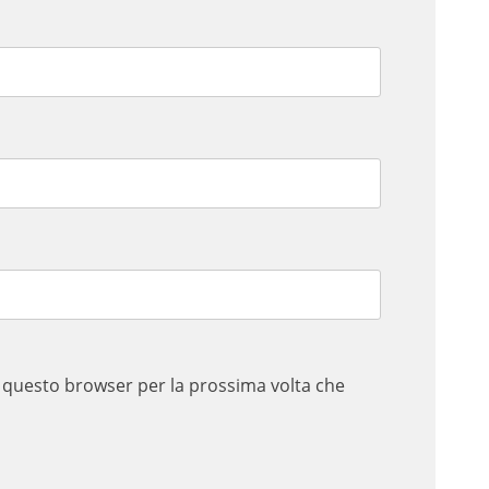
n questo browser per la prossima volta che