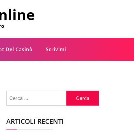
nline
ro
ot Del Casinò
Scrivimi
Ricerca
per:
ARTICOLI RECENTI