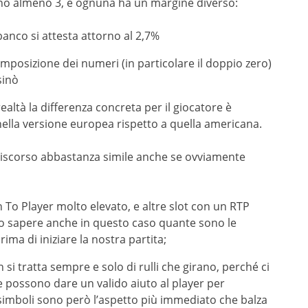
no almeno 3, e ognuna ha un margine diverso:
 banco si attesta attorno al 2,7%
omposizione dei numeri (in particolare il doppio zero)
sinò
altà la differenza concreta per il giocatore è
ella versione europea rispetto a quella americana.
discorso abbastanza simile anche se ovviamente
 To Player molto elevato, e altre slot con un RTP
o sapere anche in questo caso quante sono le
prima di iniziare la nostra partita;
n si tratta sempre e solo di rulli che girano, perché ci
he possono dare un valido aiuto al player per
I simboli sono però l’aspetto più immediato che balza