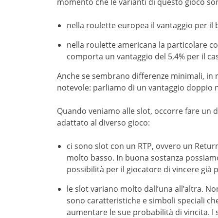
momento che le varianti di questo gioco so
nella roulette europea il vantaggio per il
nella roulette americana la particolare c
comporta un vantaggio del 5,4% per il ca
Anche se sembrano differenze minimali, in re
notevole: parliamo di un vantaggio doppio n
Quando veniamo alle slot, occorre fare un 
adattato al diverso gioco:
ci sono slot con un RTP, ovvero un Return
molto basso. In buona sostanza possiam
possibilità per il giocatore di vincere già 
le slot variano molto dall’una all’altra. No
sono caratteristiche e simboli speciali c
aumentare le sue probabilità di vincita. 