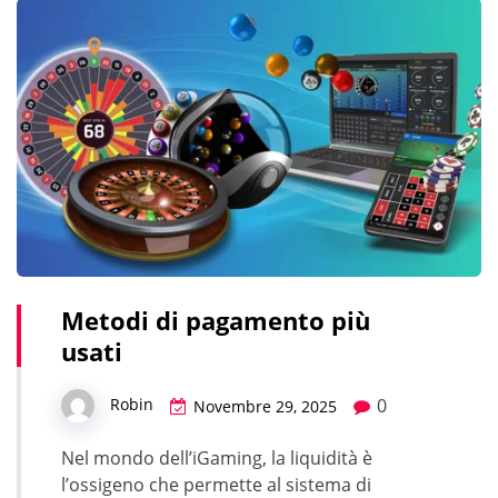
Metodi di pagamento più
usati
0
Robin
Novembre 29, 2025
Nel mondo dell’iGaming, la liquidità è
l’ossigeno che permette al sistema di