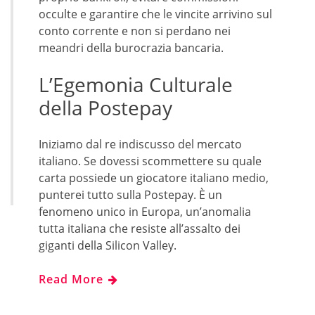
occulte e garantire che le vincite arrivino sul
conto corrente e non si perdano nei
meandri della burocrazia bancaria.
L’Egemonia Culturale
della Postepay
Iniziamo dal re indiscusso del mercato
italiano. Se dovessi scommettere su quale
carta possiede un giocatore italiano medio,
punterei tutto sulla Postepay. È un
fenomeno unico in Europa, un’anomalia
tutta italiana che resiste all’assalto dei
giganti della Silicon Valley.
Read More