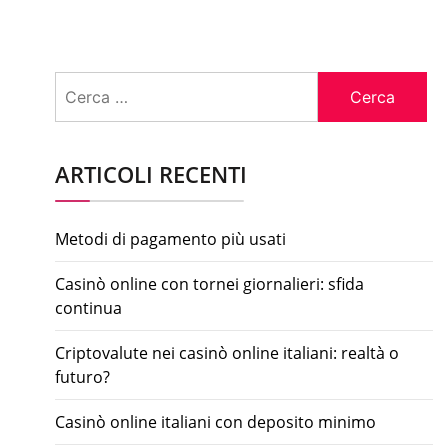
Ricerca
per:
ARTICOLI RECENTI
Metodi di pagamento più usati
Casinò online con tornei giornalieri: sfida
continua
Criptovalute nei casinò online italiani: realtà o
futuro?
Casinò online italiani con deposito minimo