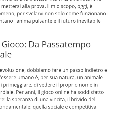
ettersi alla prova. Il mio scopo, oggi, è
nomeno, per svelarvi non solo come funzionano i
tano l’anima pulsante e il futuro inevitabile
l Gioco: Da Passatempo
iale
evoluzione, dobbiamo fare un passo indietro e
. L’essere umano è, per sua natura, un animale
di primeggiare, di vedere il proprio nome in
rdiale. Per anni, il gioco online ha soddisfatto
: la speranza di una vincita, il brivido del
ndamentale: quella sociale e competitiva.