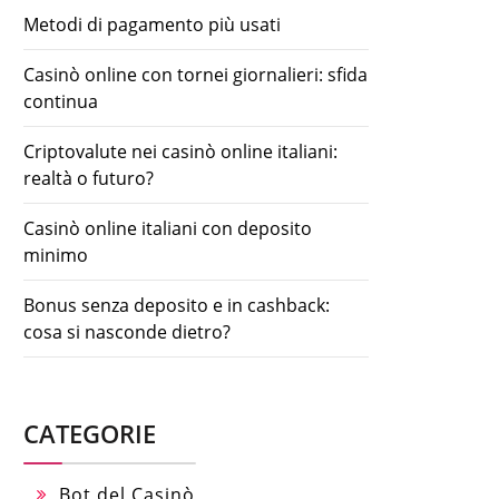
Metodi di pagamento più usati
Casinò online con tornei giornalieri: sfida
continua
Criptovalute nei casinò online italiani:
realtà o futuro?
Casinò online italiani con deposito
minimo
Bonus senza deposito e in cashback:
cosa si nasconde dietro?
CATEGORIE
Bot del Casinò