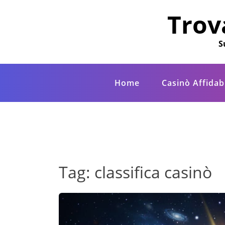
Skip
Trov
to
content
S
Home
Casinò Affidab
Tag:
classifica casinò