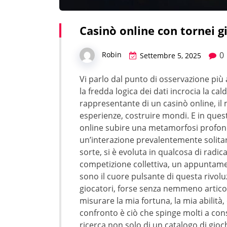
Casinò online con tornei gi
0
Robin
Settembre 5, 2025
Vi parlo dal punto di osservazione più
la fredda logica dei dati incrocia la c
rappresentante di un casinò online, il 
esperienze, costruire mondi. E in quest
online subire una metamorfosi profond
un’interazione prevalentemente solitaria
sorte, si è evoluta in qualcosa di radi
competizione collettiva, un appuntament
sono il cuore pulsante di questa rivol
giocatori, forse senza nemmeno artic
misurare la mia fortuna, la mia abilità,
confronto è ciò che spinge molti a co
ricerca non solo di un catalogo di gioc